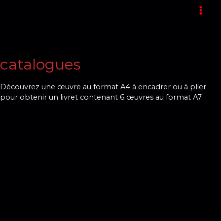
Aller
au
MAI
contenu
Ed///
ME
catalogues
Découvrez une œuvre au format A4 à encadrer ou à plier
pour obtenir un livret contenant 6 œuvres au format A7